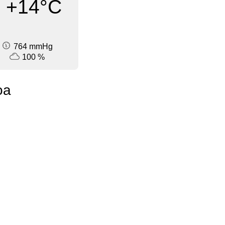
+14°C
764 mmHg
100 %
oa