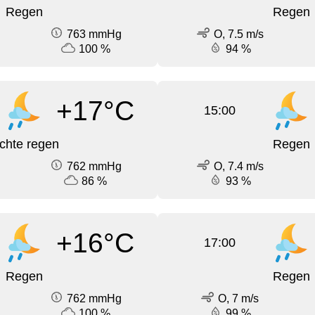
Regen
Regen
763 mmHg
O, 7.5 m/s
100 %
94 %
+17°C
15:00
ichte regen
Regen
762 mmHg
O, 7.4 m/s
86 %
93 %
+16°C
17:00
Regen
Regen
762 mmHg
O, 7 m/s
100 %
99 %