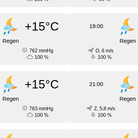
+15°C
19:00
Regen
Regen
762 mmHg
O, 6 m/s
100 %
100 %
+15°C
21:00
Regen
Regen
763 mmHg
Z, 5.8 m/s
100 %
100 %