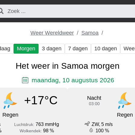
Weer Wereldweer
Samoa
daag
Morgen
3 dagen
7 dagen
10 dagen
Wee
Het weer in Samoa morgen
maandag, 10 augustus 2026
+17°C
Nacht
03:00
Regen
Regen
s
763 mmHg
ZW, 5 m/s
Luchtdruk:
%
98 %
100 %
Wolkendek: