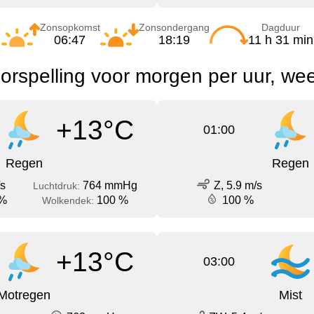
Zonsopkomst
Zonsondergang
Dagduur
06:47
18:19
11 h 31 min
rspelling voor morgen per uur, wee
+13°C
01:00
Regen
Regen
/s
764 mmHg
Z, 5.9 m/s
Luchtdruk:
 %
100 %
100 %
Wolkendek:
+13°C
03:00
Motregen
Mist