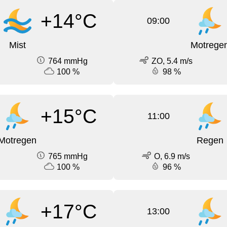
+14°C
09:00
Mist
Motrege
764 mmHg
ZO, 5.4 m/s
100 %
98 %
+15°C
11:00
Motregen
Regen
765 mmHg
O, 6.9 m/s
100 %
96 %
+17°C
13:00