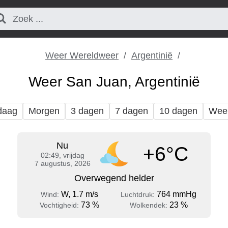
Weer Wereldweer
Argentinië
Weer San Juan, Argentinië
daag
Morgen
3 dagen
7 dagen
10 dagen
Wee
Nu
+6°C
02:49, vrijdag
7 augustus, 2026
Overwegend helder
W, 1.7 m/s
764 mmHg
Wind:
Luchtdruk:
73 %
23 %
Vochtigheid:
Wolkendek: