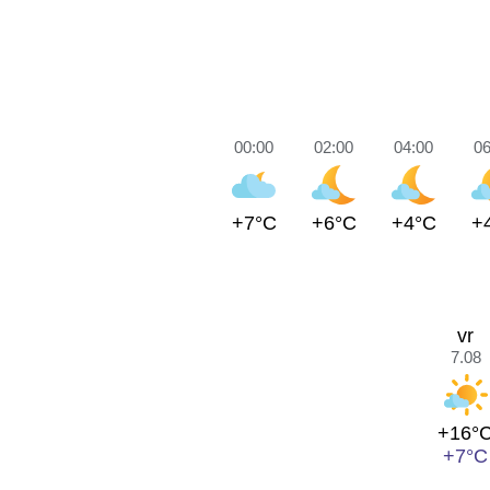
00:00
02:00
04:00
06
+7°C
+6°C
+4°C
+
vr
7.08
+16°
+7°C