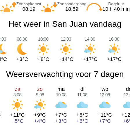
Zonsopkomst
Zonsondergang
Dagduur
08:19
18:59
10 h 40 min
Het weer in San Juan vandaag
:00
08:00
10:00
12:00
14:00
16:00
4°C
+3°C
+8°C
+14°C
+17°C
+17°C
Weersverwachting voor 7 dagen
za
zo
ma
di
wo
d
8.08
9.08
10.08
11.08
12.08
13.
C
+11°C
+9°C
+7°C
+8°C
+11°C
+1
+5°C
+4°C
+3°C
+6°C
+7°C
+6