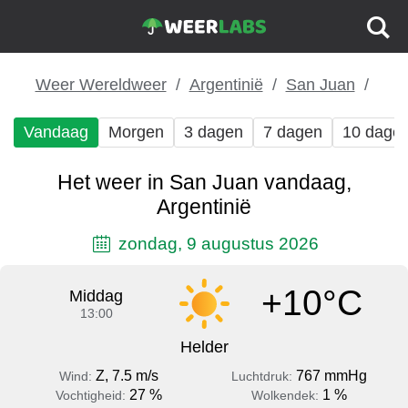
Weer Wereldweer
Argentinië
San Juan
Vandaag
Morgen
3 dagen
7 dagen
10 dage
Het weer in San Juan vandaag,
Argentinië
zondag, 9 augustus 2026
+10°C
Middag
13:00
Helder
Z, 7.5 m/s
767 mmHg
Wind:
Luchtdruk:
27 %
1 %
Vochtigheid:
Wolkendek: