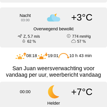
+3°C
Nacht
03:00
Overwegend bewolkt
Z, 5.7 m/s
774 mmHg
62 %
57 %
08:18
19:01
10 h 43 min
San Juan weersverwachting voor
vandaag per uur, weerbericht vandaag
+7°C
00:00
Helder