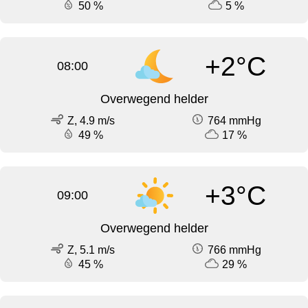
50 %
5 %
+2°C
08:00
Overwegend helder
Z, 4.9 m/s
764 mmHg
49 %
17 %
+3°C
09:00
Overwegend helder
Z, 5.1 m/s
766 mmHg
45 %
29 %