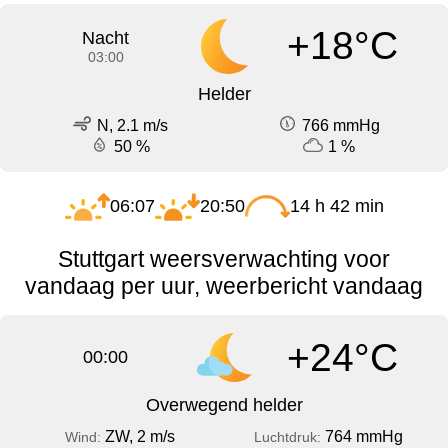
+18°C
Nacht
03:00
Helder
N, 2.1 m/s
766 mmHg
50 %
1 %
06:07
20:50
14 h 42 min
Stuttgart weersverwachting voor
vandaag per uur, weerbericht vandaag
+24°C
00:00
Overwegend helder
ZW, 2 m/s
764 mmHg
Wind:
Luchtdruk: