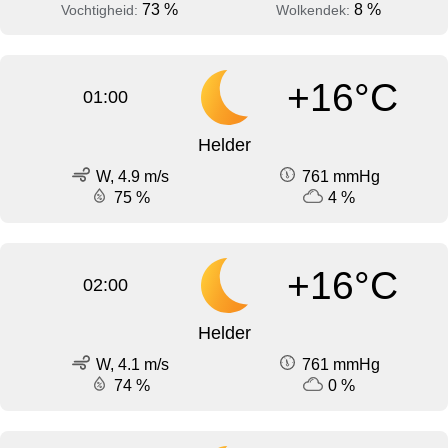
73 %
8 %
Vochtigheid:
Wolkendek:
+16°C
01:00
Helder
W, 4.9 m/s
761 mmHg
75 %
4 %
+16°C
02:00
Helder
W, 4.1 m/s
761 mmHg
74 %
0 %