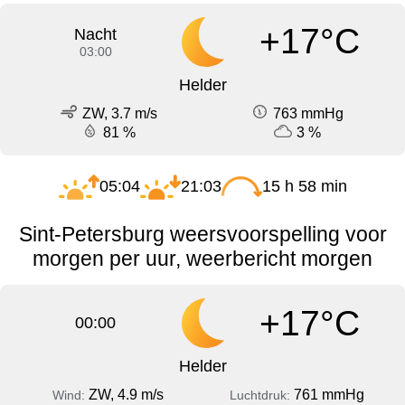
+17°C
Nacht
03:00
Helder
ZW, 3.7 m/s
763 mmHg
81 %
3 %
05:04
21:03
15 h 58 min
Sint-Petersburg weersvoorspelling voor
morgen per uur, weerbericht morgen
+17°C
00:00
Helder
ZW, 4.9 m/s
761 mmHg
Wind:
Luchtdruk: