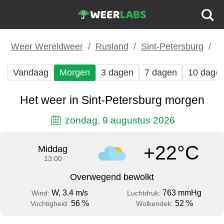
Weer Wereldweer
Rusland
Sint-Petersburg
Vandaag
Morgen
3 dagen
7 dagen
10 dage
Het weer in Sint-Petersburg morgen
zondag, 9 augustus 2026
+22°C
Middag
13:00
Overwegend bewolkt
W, 3.4 m/s
763 mmHg
Wind:
Luchtdruk:
56 %
52 %
Vochtigheid:
Wolkendek: