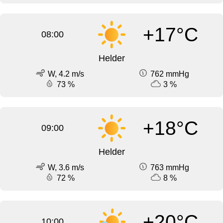
+17°C
08:00
Helder
W, 4.2 m/s
762 mmHg
73 %
3 %
+18°C
09:00
Helder
W, 3.6 m/s
763 mmHg
72 %
8 %
+20°C
10:00