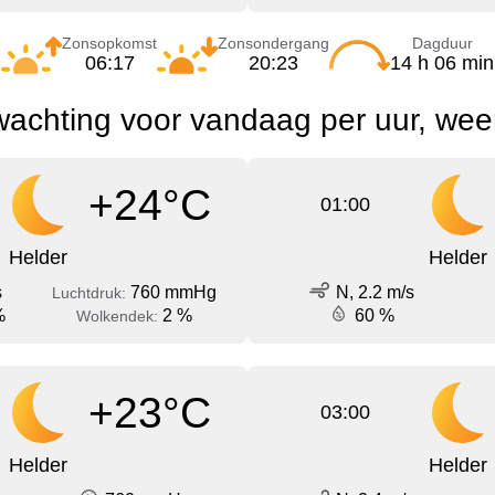
Zonsopkomst
Zonsondergang
Dagduur
06:17
20:23
14 h 06 min
wachting voor vandaag per uur, wee
+24°C
01:00
Helder
Helder
s
760 mmHg
N, 2.2 m/s
Luchtdruk:
%
2 %
60 %
Wolkendek:
+23°C
03:00
Helder
Helder