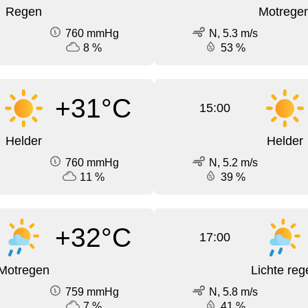
Regen
Motrege
760 mmHg
N, 5.3 m/s
8 %
53 %
+31°C
15:00
Helder
Helder
760 mmHg
N, 5.2 m/s
11 %
39 %
+32°C
17:00
Motregen
Lichte reg
759 mmHg
N, 5.8 m/s
7 %
41 %