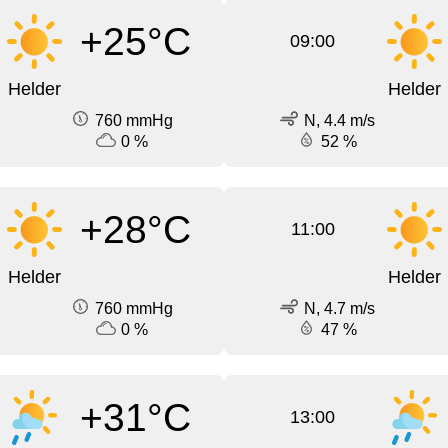
+25°C
09:00
Helder
Helder
760 mmHg
N, 4.4 m/s
0 %
52 %
+28°C
11:00
Helder
Helder
760 mmHg
N, 4.7 m/s
0 %
47 %
+31°C
13:00