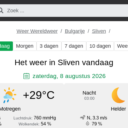
Weer Wereldweer
Bulgarije
Sliven
daag
Morgen
3 dagen
7 dagen
10 dagen
Wee
Het weer in Sliven vandaag
zaterdag, 8 augustus 2026
+29°C
Nacht
03:00
Motregen
Helder
s
760 mmHg
N, 3.3 m/s
Luchtdruk:
%
54 %
79 %
Wolkendek: