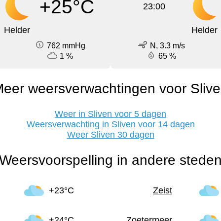
+25°C
23:00
Helder
Helder
762 mmHg
N, 3.3 m/s
1 %
65 %
eer weersverwachtingen voor Sliv
Weer in Sliven voor 5 dagen
Weersverwachting in Sliven voor 14 dagen
Weer Sliven 30 dagen
Weersvoorspelling in andere stede
+23°C
Zeist
+24°C
Zoetermeer