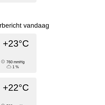
rbericht vandaag
+23°C
760 mmHg
1 %
+22°C