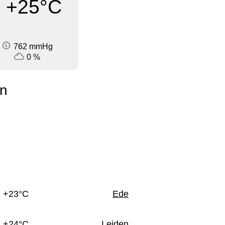
+25°C
762 mmHg
0 %
en
n
+23°C
Ede
+24°C
Leiden