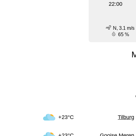
22:00
N, 3.1 m/s
65 %
M
+23°C
Tilburg
+23°C
Gooise Meren