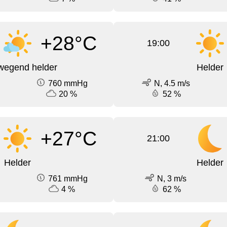
+28°C
19:00
wegend helder
Helder
760 mmHg
N, 4.5 m/s
20 %
52 %
+27°C
21:00
Helder
Helder
761 mmHg
N, 3 m/s
4 %
62 %