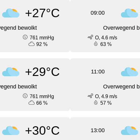
+27°C
09:00
egend bewolkt
Overwegend b
761 mmHg
O, 4.6 m/s
92 %
63 %
+29°C
11:00
egend bewolkt
Overwegend b
761 mmHg
O, 4.9 m/s
66 %
57 %
+30°C
13:00