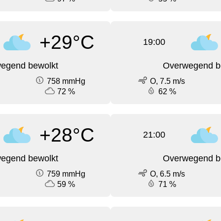
+29°C
19:00
egend bewolkt
Overwegend b
758 mmHg
O, 7.5 m/s
72 %
62 %
+28°C
21:00
egend bewolkt
Overwegend b
759 mmHg
O, 6.5 m/s
59 %
71 %