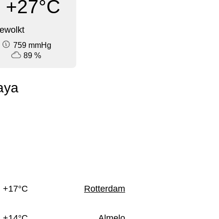
+27°C
ewolkt
759 mmHg
89 %
aya
n
+17°C
Rotterdam
+14°C
Almelo