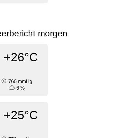
eerbericht morgen
+26°C
760 mmHg
6 %
+25°C