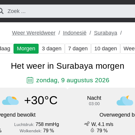
Weer Wereldweer
Indonesië
Surabaya
daag
Morgen
3 dagen
7 dagen
10 dagen
Wee
Het weer in Surabaya morgen
zondag, 9 augustus 2026
+30°C
Nacht
03:00
egend bewolkt
Overwegend b
758 mmHg
W, 4.1 m/s
Luchtdruk:
%
79 %
79 %
Wolkendek: