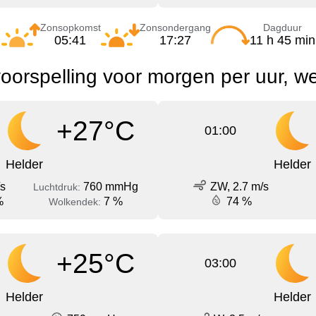
Zonsopkomst
Zonsondergang
Dagduur
05:41
17:27
11 h 45 min
orspelling voor morgen per uur, w
+27°C
01:00
Helder
Helder
/s
760 mmHg
ZW, 2.7 m/s
Luchtdruk:
%
7 %
74 %
Wolkendek:
+25°C
03:00
Helder
Helder