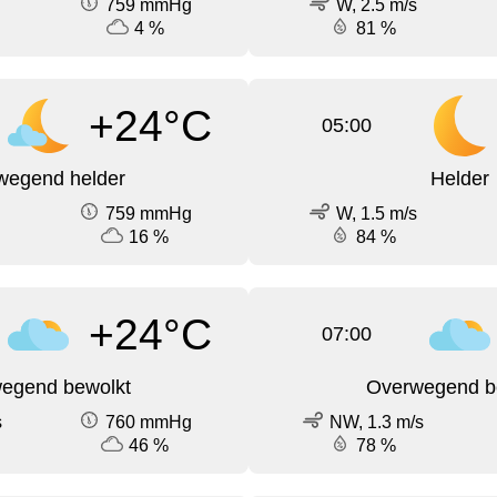
759 mmHg
W, 2.5 m/s
4 %
81 %
+24°C
05:00
wegend helder
Helder
759 mmHg
W, 1.5 m/s
16 %
84 %
+24°C
07:00
egend bewolkt
Overwegend b
s
760 mmHg
NW, 1.3 m/s
46 %
78 %