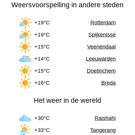
Weersvoorspelling in andere steden
+19°C
Rotterdam
+19°C
Spijkenisse
+15°C
Veenendaal
+14°C
Leeuwarden
+15°C
Doetinchem
+16°C
Breda
Het weer in de wereld
+30°C
Rajshahi
+33°C
Tangerang