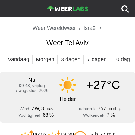
Weer Wereldweer
Israël
Weer Tel Aviv
Vandaag
Morgen
3 dagen
7 dagen
10 dage
Nu
+27°C
09:43, vrijdag
7 augustus, 2026
Helder
ZW, 3 m/s
757 mmHg
Wind:
Luchtdruk:
63 %
7 %
Vochtigheid:
Wolkendek:
06:02
19:30
13 h 27 min