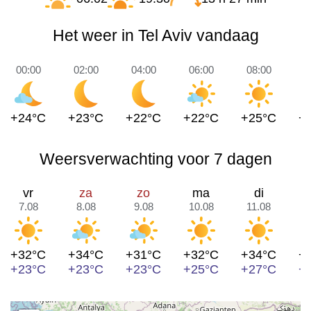
Het weer in Tel Aviv vandaag
00:00
02:00
04:00
06:00
08:00
1
+24°C
+23°C
+22°C
+22°C
+25°C
+
Weersverwachting voor 7 dagen
vr
za
zo
ma
di
7.08
8.08
9.08
10.08
11.08
1
+32°C
+34°C
+31°C
+32°C
+34°C
+
+23°C
+23°C
+23°C
+25°C
+27°C
+