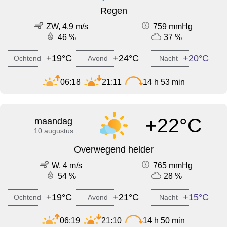
Regen
ZW, 4.9 m/s
759 mmHg
46 %
37 %
+19°C
+24°C
+20°C
Ochtend
Avond
Nacht
06:18
21:11
14 h 53 min
+22°C
maandag
10 augustus
Overwegend helder
W, 4 m/s
765 mmHg
54 %
28 %
+19°C
+21°C
+15°C
Ochtend
Avond
Nacht
06:19
21:10
14 h 50 min