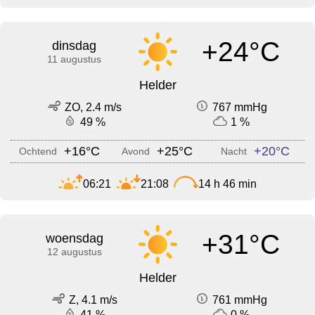
+24°C
dinsdag
11 augustus
Helder
ZO, 2.4 m/s
767 mmHg
49 %
1 %
+16°C
+25°C
+20°C
Ochtend
Avond
Nacht
06:21
21:08
14 h 46 min
+31°C
woensdag
12 augustus
Helder
Z, 4.1 m/s
761 mmHg
41 %
0 %