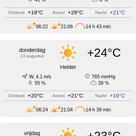
+19°C
+29°C
+21°C
Ochtend
Avond
Nacht
06:22
21:06
14 h 43 min
+24°C
donderdag
13 augustus
Helder
W, 4.1 m/s
765 mmHg
55 %
39 %
+20°C
+21°C
+16°C
Ochtend
Avond
Nacht
06:24
21:04
14 h 39 min
+23°C
vrijdag