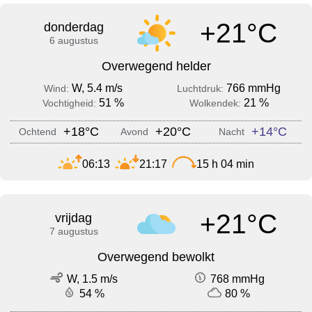
+21°C
donderdag
6 augustus
Overwegend helder
W, 5.4 m/s
766 mmHg
Wind:
Luchtdruk:
51 %
21 %
Vochtigheid:
Wolkendek:
+18°C
+20°C
+14°C
Ochtend
Avond
Nacht
06:13
21:17
15 h 04 min
+21°C
vrijdag
7 augustus
Overwegend bewolkt
W, 1.5 m/s
768 mmHg
54 %
80 %