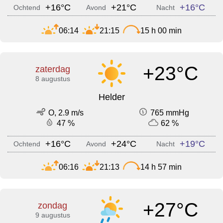
+16°C
+21°C
+16°C
Ochtend
Avond
Nacht
06:14
21:15
15 h 00 min
+23°C
zaterdag
8 augustus
Helder
O, 2.9 m/s
765 mmHg
47 %
62 %
+16°C
+24°C
+19°C
Ochtend
Avond
Nacht
06:16
21:13
14 h 57 min
+27°C
zondag
9 augustus