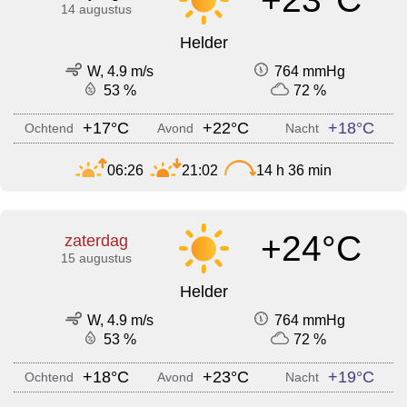
14 augustus
Helder
W, 4.9 m/s
764 mmHg
53 %
72 %
+17°C
+22°C
+18°C
Ochtend
Avond
Nacht
06:26
21:02
14 h 36 min
+24°C
zaterdag
15 augustus
Helder
W, 4.9 m/s
764 mmHg
53 %
72 %
+18°C
+23°C
+19°C
Ochtend
Avond
Nacht