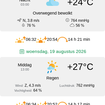
+24°C
Nacht
03:00
Overwegend bewolkt
N, 3.8 m/s
764 mmHg
76 %
56 %
06:32
20:54
14 h 21 min
woensdag, 19 augustus 2026
+27°C
Middag
13:00
Regen
Z, 4.3 m/s
762 mmHg
Wind:
Luchtdruk:
64 %
Vochtigheid:
06:34
20:52
14 h 17 min