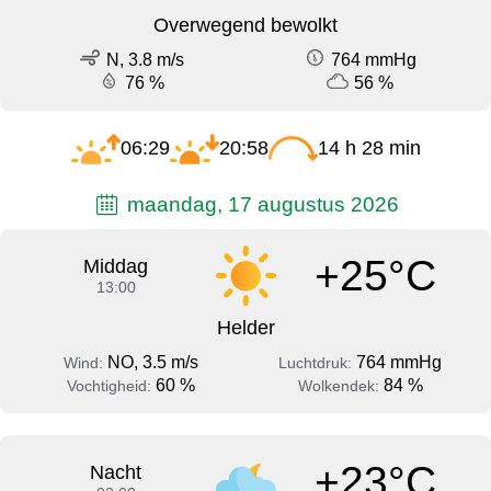
Overwegend bewolkt
N, 3.8 m/s
764 mmHg
76 %
56 %
06:29
20:58
14 h 28 min
maandag, 17 augustus 2026
+25°C
Middag
13:00
Helder
NO, 3.5 m/s
764 mmHg
Wind:
Luchtdruk:
60 %
84 %
Vochtigheid:
Wolkendek:
+23°C
Nacht