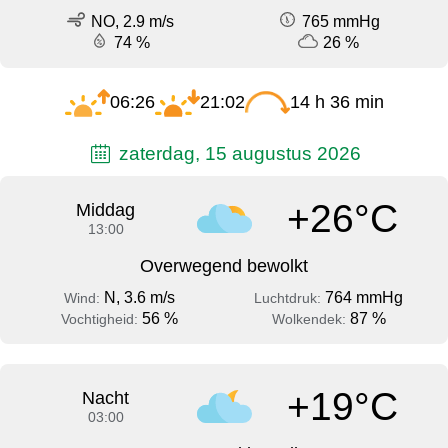
NO, 2.9 m/s
765 mmHg
74 %
26 %
06:26
21:02
14 h 36 min
zaterdag, 15 augustus 2026
+26°C
Middag
13:00
Overwegend bewolkt
N, 3.6 m/s
764 mmHg
Wind:
Luchtdruk:
56 %
87 %
Vochtigheid:
Wolkendek:
+19°C
Nacht
03:00