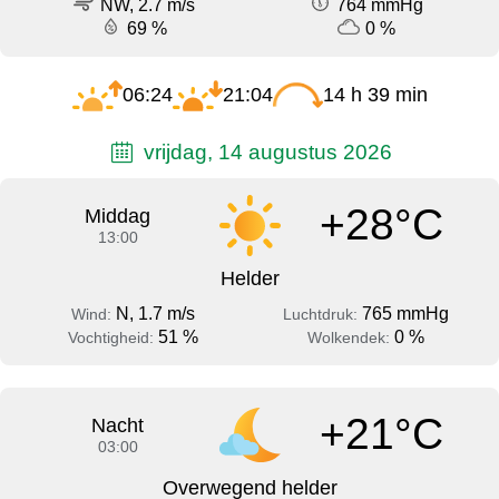
NW, 2.7 m/s
764 mmHg
69 %
0 %
06:24
21:04
14 h 39 min
vrijdag, 14 augustus 2026
+28°C
Middag
13:00
Helder
N, 1.7 m/s
765 mmHg
Wind:
Luchtdruk:
51 %
0 %
Vochtigheid:
Wolkendek:
+21°C
Nacht
03:00
Overwegend helder