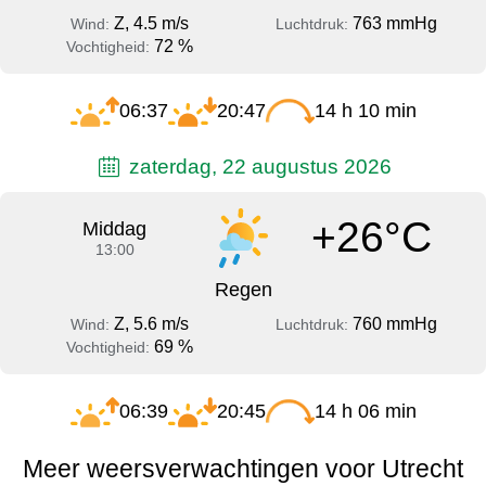
Z, 4.5 m/s
763 mmHg
Wind:
Luchtdruk:
72 %
Vochtigheid:
06:37
20:47
14 h 10 min
zaterdag, 22 augustus 2026
+26°C
Middag
13:00
Regen
Z, 5.6 m/s
760 mmHg
Wind:
Luchtdruk:
69 %
Vochtigheid:
06:39
20:45
14 h 06 min
Meer weersverwachtingen voor Utrecht