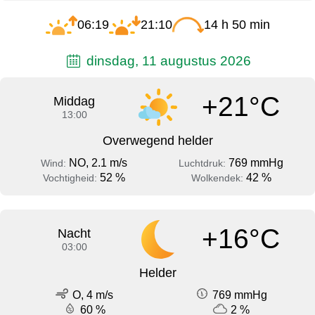
06:19
21:10
14 h 50 min
dinsdag, 11 augustus 2026
+21°C
Middag
13:00
Overwegend helder
NO, 2.1 m/s
769 mmHg
Wind:
Luchtdruk:
52 %
42 %
Vochtigheid:
Wolkendek:
+16°C
Nacht
03:00
Helder
O, 4 m/s
769 mmHg
60 %
2 %