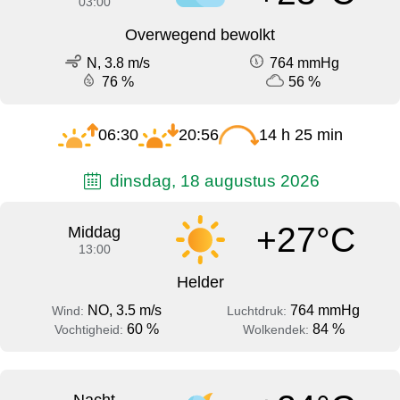
03:00
Overwegend bewolkt
N, 3.8 m/s
764 mmHg
76 %
56 %
06:30
20:56
14 h 25 min
dinsdag, 18 augustus 2026
+27°C
Middag
13:00
Helder
NO, 3.5 m/s
764 mmHg
Wind:
Luchtdruk:
60 %
84 %
Vochtigheid:
Wolkendek: