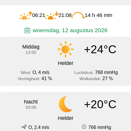
06:21
21:08
14 h 46 min
woensdag, 12 augustus 2026
+24°C
Middag
13:00
Helder
O, 4 m/s
768 mmHg
Wind:
Luchtdruk:
41 %
27 %
Vochtigheid:
Wolkendek:
+20°C
Nacht
03:00
Helder
O, 2.4 m/s
766 mmHg