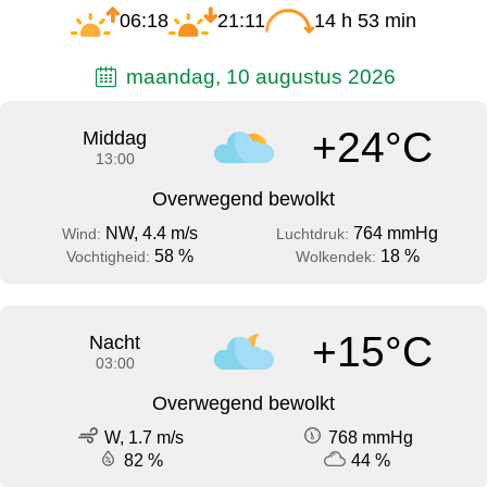
06:18
21:11
14 h 53 min
maandag, 10 augustus 2026
+24°C
Middag
13:00
Overwegend bewolkt
NW, 4.4 m/s
764 mmHg
Wind:
Luchtdruk:
58 %
18 %
Vochtigheid:
Wolkendek:
+15°C
Nacht
03:00
Overwegend bewolkt
W, 1.7 m/s
768 mmHg
82 %
44 %