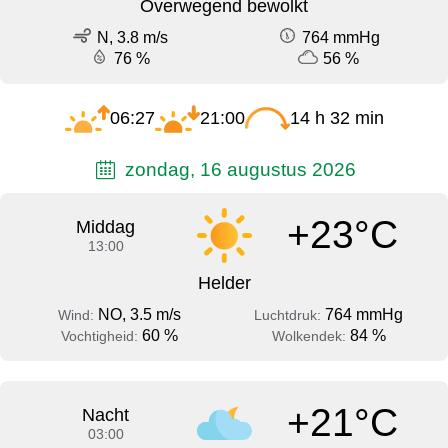
Overwegend bewolkt
N, 3.8 m/s
764 mmHg
76 %
56 %
06:27
21:00
14 h 32 min
zondag, 16 augustus 2026
+23°C
Middag
13:00
Helder
NO, 3.5 m/s
764 mmHg
Wind:
Luchtdruk:
60 %
84 %
Vochtigheid:
Wolkendek:
+21°C
Nacht
03:00