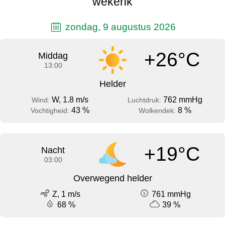
wekenk
zondag, 9 augustus 2026
+26°C
Middag
13:00
Helder
W, 1.8 m/s
762 mmHg
Wind:
Luchtdruk:
43 %
8 %
Vochtigheid:
Wolkendek:
+19°C
Nacht
03:00
Overwegend helder
Z, 1 m/s
761 mmHg
68 %
39 %