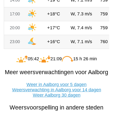
+19°C
W, 7.2 m/s
759 
14:00
+18°C
W, 7.3 m/s
759 
17:00
+17°C
W, 7.4 m/s
759 
20:00
+16°C
W, 7.1 m/s
760 
23:00
05:42
21:09
15 h 26 min
Meer weersverwachtingen voor Aalborg
Weer in Aalborg voor 5 dagen
Weersverwachting in Aalborg voor 14 dagen
Weer Aalborg 30 dagen
Weersvoorspelling in andere steden