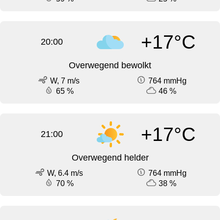
+17°C
20:00
Overwegend bewolkt
W, 7 m/s
764 mmHg
65 %
46 %
+17°C
21:00
Overwegend helder
W, 6.4 m/s
764 mmHg
70 %
38 %