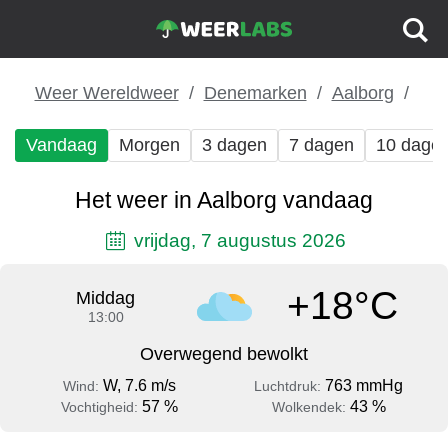
Weer Wereldweer
Denemarken
Aalborg
Vandaag
Morgen
3 dagen
7 dagen
10 dage
Het weer in Aalborg vandaag
vrijdag, 7 augustus 2026
+18°C
Middag
13:00
Overwegend bewolkt
W, 7.6 m/s
763 mmHg
Wind:
Luchtdruk:
57 %
43 %
Vochtigheid:
Wolkendek: