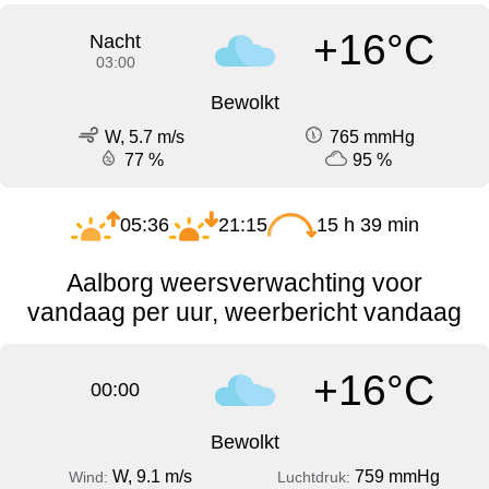
+16°C
Nacht
03:00
Bewolkt
W, 5.7 m/s
765 mmHg
77 %
95 %
05:36
21:15
15 h 39 min
Aalborg weersverwachting voor
vandaag per uur, weerbericht vandaag
+16°C
00:00
Bewolkt
W, 9.1 m/s
759 mmHg
Wind:
Luchtdruk: