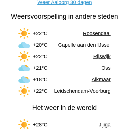
Weer Aalborg 30 dagen
Weersvoorspelling in andere steden
+22°C
Roosendaal
+20°C
Capelle aan den IJssel
+22°C
Rijswijk
+21°C
Oss
+18°C
Alkmaar
+22°C
Leidschendam-Voorburg
Het weer in de wereld
+28°C
Jijiga