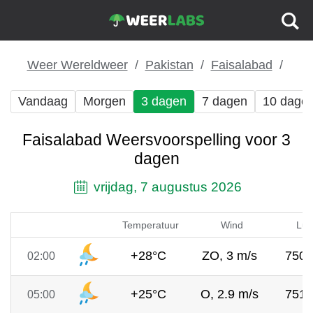
Weer Wereldweer
Pakistan
Faisalabad
Vandaag
Morgen
3 dagen
7 dagen
10 dage
Faisalabad Weersvoorspelling voor 3
dagen
vrijdag, 7 augustus 2026
Temperatuur
Wind
Luc
+28°C
ZO, 3 m/s
750
02:00
+25°C
O, 2.9 m/s
751
05:00