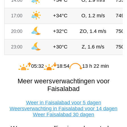
+34°C
O, 1.9 m/s
751
14:00
+34°C
O, 1.2 m/s
749
17:00
+32°C
ZO, 1.4 m/s
750
20:00
+30°C
Z, 1.6 m/s
750
23:00
05:32
18:54
13 h 22 min
Meer weersverwachtingen voor
Faisalabad
Weer in Faisalabad voor 5 dagen
Weersverwachting in Faisalabad voor 14 dagen
Weer Faisalabad 30 dagen