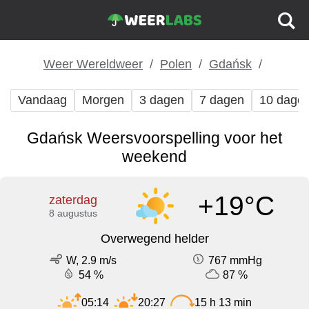
Weer Wereldweer
Polen
Gdańsk
Vandaag
Morgen
3 dagen
7 dagen
10 dage
Gdańsk Weersvoorspelling voor het
weekend
+19°C
zaterdag
8 augustus
Overwegend helder
W, 2.9 m/s
767 mmHg
54 %
87 %
05:14
20:27
15 h 13 min