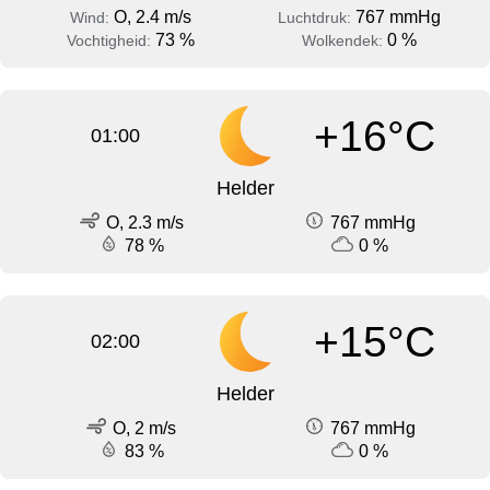
O, 2.4 m/s
767 mmHg
Wind:
Luchtdruk:
73 %
0 %
Vochtigheid:
Wolkendek:
+16°C
01:00
Helder
O, 2.3 m/s
767 mmHg
78 %
0 %
+15°C
02:00
Helder
O, 2 m/s
767 mmHg
83 %
0 %