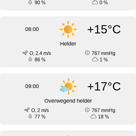
90 %
0 %
+15°C
08:00
Helder
O, 2.4 m/s
767 mmHg
86 %
1 %
+17°C
09:00
Overwegend helder
O, 2 m/s
767 mmHg
77 %
18 %