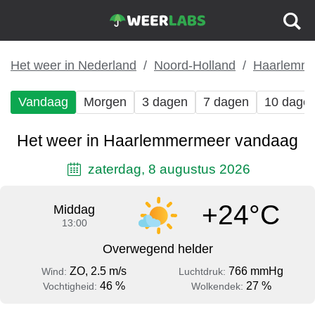
Het weer in Nederland
Noord-Holland
Haarlemm
Vandaag
Morgen
3 dagen
7 dagen
10 dage
Het weer in Haarlemmermeer vandaag
zaterdag, 8 augustus 2026
+24°C
Middag
13:00
Overwegend helder
ZO, 2.5 m/s
766 mmHg
Wind:
Luchtdruk:
46 %
27 %
Vochtigheid:
Wolkendek: