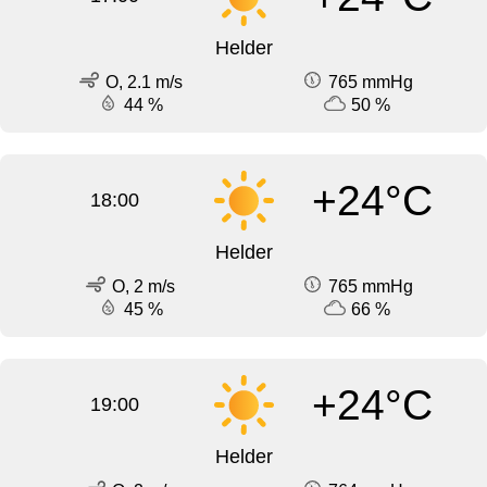
Helder
O, 2.1 m/s
765 mmHg
44 %
50 %
+24°C
18:00
Helder
O, 2 m/s
765 mmHg
45 %
66 %
+24°C
19:00
Helder