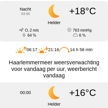
+18°C
Nacht
03:00
Helder
O, 2 m/s
763 mmHg
64 %
6 %
06:17
21:16
14 h 58 min
Haarlemmermeer weersverwachting
voor vandaag per uur, weerbericht
vandaag
+16°C
00:00
Helder