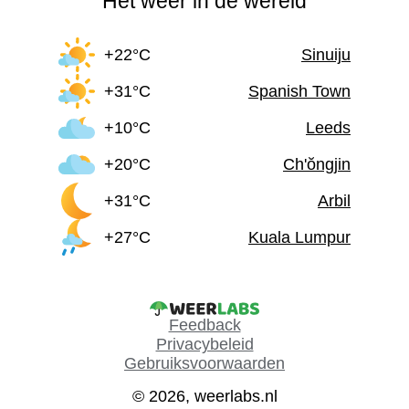
Het weer in de wereld
+22°C
Sinuiju
+31°C
Spanish Town
+10°C
Leeds
+20°C
Ch'ŏngjin
+31°C
Arbil
+27°C
Kuala Lumpur
Feedback
Privacybeleid
Gebruiksvoorwaarden
© 2026, weerlabs.nl