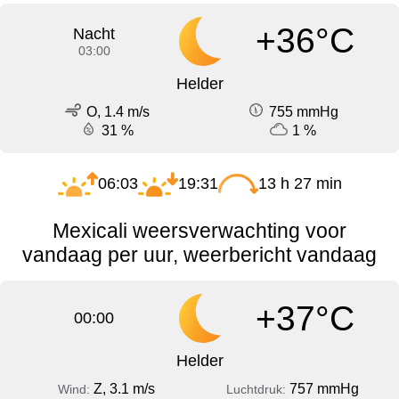
+36°C
Nacht
03:00
Helder
O, 1.4 m/s
755 mmHg
31 %
1 %
06:03
19:31
13 h 27 min
Mexicali weersverwachting voor
vandaag per uur, weerbericht vandaag
+37°C
00:00
Helder
Z, 3.1 m/s
757 mmHg
Wind:
Luchtdruk: