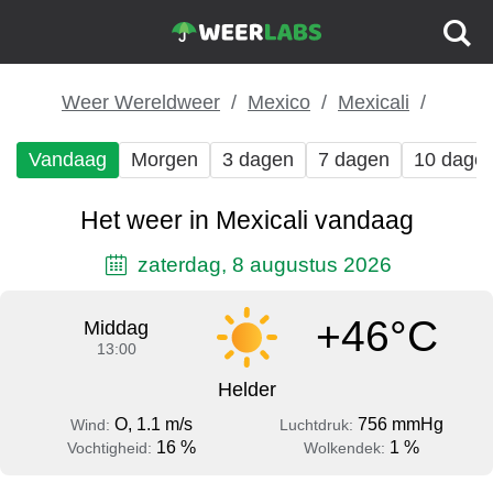
Weer Wereldweer
Mexico
Mexicali
Vandaag
Morgen
3 dagen
7 dagen
10 dage
Het weer in Mexicali vandaag
zaterdag, 8 augustus 2026
+46°C
Middag
13:00
Helder
O, 1.1 m/s
756 mmHg
Wind:
Luchtdruk:
16 %
1 %
Vochtigheid:
Wolkendek: