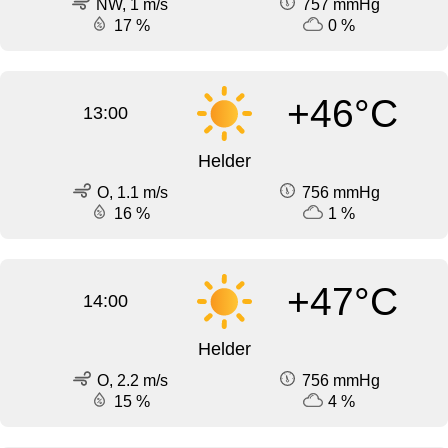
NW, 1 m/s
757 mmHg
17 %
0 %
+46°C
13:00
Helder
O, 1.1 m/s
756 mmHg
16 %
1 %
+47°C
14:00
Helder
O, 2.2 m/s
756 mmHg
15 %
4 %