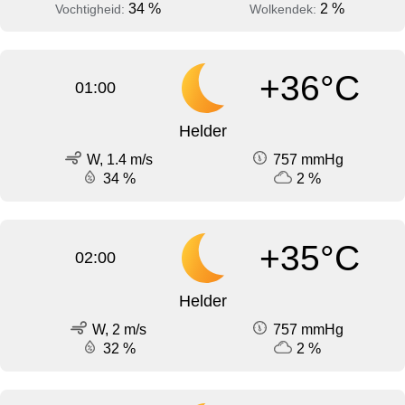
34 %
2 %
Vochtigheid:
Wolkendek:
+36°C
01:00
Helder
W, 1.4 m/s
757 mmHg
34 %
2 %
+35°C
02:00
Helder
W, 2 m/s
757 mmHg
32 %
2 %