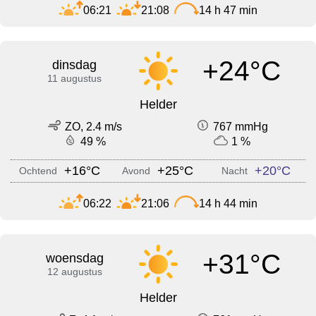
06:21
21:08
14 h 47 min
+24°C
dinsdag
11 augustus
Helder
ZO, 2.4 m/s
767 mmHg
49 %
1 %
+16°C
+25°C
+20°C
Ochtend
Avond
Nacht
06:22
21:06
14 h 44 min
+31°C
woensdag
12 augustus
Helder