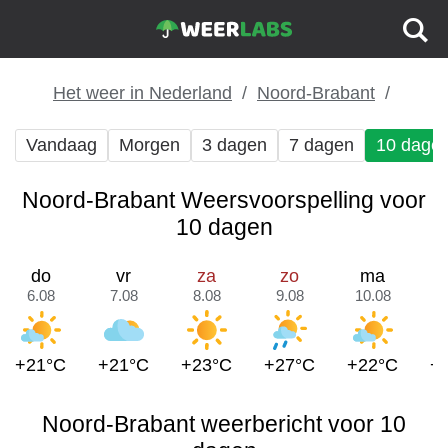
Het weer in Nederland
Noord-Brabant
Vandaag
Morgen
3 dagen
7 dagen
10 dage
Noord-Brabant Weersvoorspelling voor
10 dagen
do
vr
za
zo
ma
6.08
7.08
8.08
9.08
10.08
1
+21°C
+21°C
+23°C
+27°C
+22°C
+
Noord-Brabant weerbericht voor 10