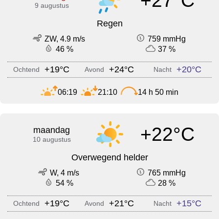
+27°C
9 augustus
Regen
ZW, 4.9 m/s
759 mmHg
46 %
37 %
+19°C
+24°C
+20°C
Ochtend
Avond
Nacht
06:19
21:10
14 h 50 min
+22°C
maandag
10 augustus
Overwegend helder
W, 4 m/s
765 mmHg
54 %
28 %
+19°C
+21°C
+15°C
Ochtend
Avond
Nacht