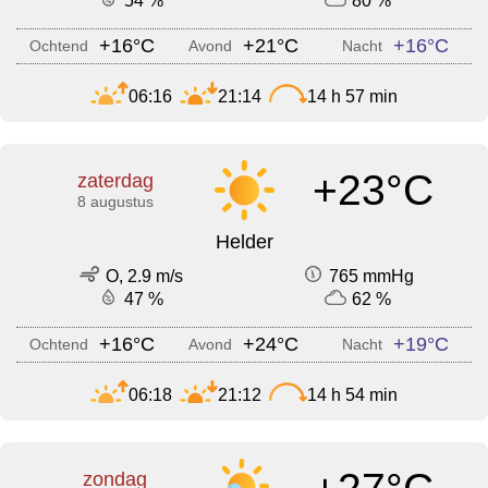
54 %
80 %
+16°C
+21°C
+16°C
Ochtend
Avond
Nacht
06:16
21:14
14 h 57 min
+23°C
zaterdag
8 augustus
Helder
O, 2.9 m/s
765 mmHg
47 %
62 %
+16°C
+24°C
+19°C
Ochtend
Avond
Nacht
06:18
21:12
14 h 54 min
zondag