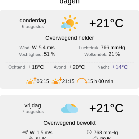
dagen
+21°C
donderdag
6 augustus
Overwegend helder
W, 5.4 m/s
766 mmHg
Wind:
Luchtdruk:
51 %
21 %
Vochtigheid:
Wolkendek:
+18°C
+20°C
+14°C
Ochtend
Avond
Nacht
06:15
21:15
15 h 00 min
+21°C
vrijdag
7 augustus
Overwegend bewolkt
W, 1.5 m/s
768 mmHg