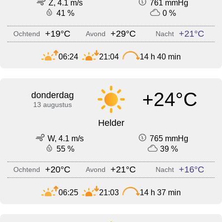
Z, 4.1 m/s
761 mmHg
41 %
0 %
+19°C
+29°C
+21°C
Ochtend
Avond
Nacht
06:24
21:04
14 h 40 min
+24°C
donderdag
13 augustus
Helder
W, 4.1 m/s
765 mmHg
55 %
39 %
+20°C
+21°C
+16°C
Ochtend
Avond
Nacht
06:25
21:03
14 h 37 min