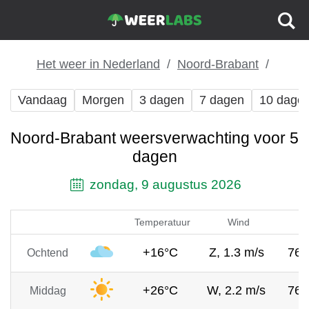
Het weer in Nederland
Noord-Brabant
Vandaag
Morgen
3 dagen
7 dagen
10 dage
Noord-Brabant weersverwachting voor 5
dagen
zondag, 9 augustus 2026
Temperatuur
Wind
Lu
+16°C
Z, 1.3 m/s
76
Ochtend
+26°C
W, 2.2 m/s
76
Middag