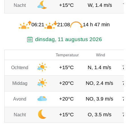
+15°C
W, 1.4 m/s
7
Nacht
06:21
21:08
14 h 47 min
dinsdag, 11 augustus 2026
Temperatuur
Wind
+15°C
N, 1.4 m/s
7
Ochtend
+20°C
NO, 2.4 m/s
7
Middag
+20°C
NO, 3.9 m/s
7
Avond
+15°C
O, 3.5 m/s
7
Nacht