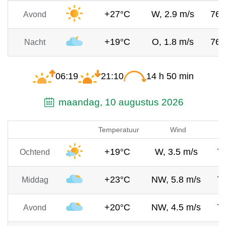
+27°C
W, 2.9 m/s
76
Avond
+19°C
O, 1.8 m/s
76
Nacht
06:19
21:10
14 h 50 min
maandag, 10 augustus 2026
Temperatuur
Wind
+19°C
W, 3.5 m/s
7
Ochtend
+23°C
NW, 5.8 m/s
7
Middag
+20°C
NW, 4.5 m/s
7
Avond