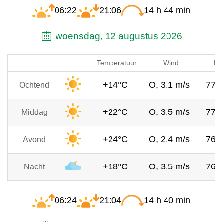
06:22
21:06
14 h 44 min
woensdag, 12 augustus 2026
Temperatuur
Wind
Lu
+14°C
O, 3.1 m/s
771
Ochtend
+22°C
O, 3.5 m/s
771
Middag
+24°C
O, 2.4 m/s
769
Avond
+18°C
O, 3.5 m/s
769
Nacht
06:24
21:04
14 h 40 min