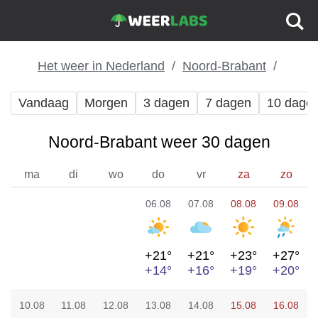
Het weer in Nederland
Noord-Brabant
Vandaag
Morgen
3 dagen
7 dagen
10 dage
Noord-Brabant weer 30 dagen
ma
di
wo
do
vr
za
zo
06.08
07.08
08.08
09.08
+21°
+21°
+23°
+27°
+14°
+16°
+19°
+20°
10.08
11.08
12.08
13.08
14.08
15.08
16.08