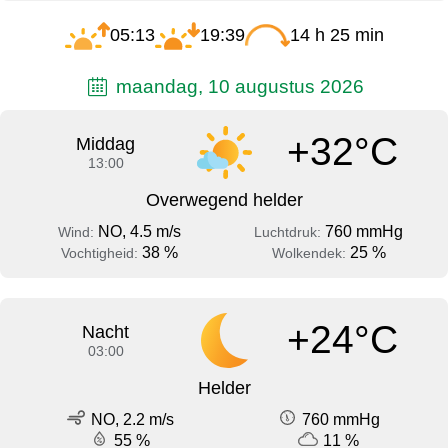
05:13
19:39
14 h 25 min
maandag, 10 augustus 2026
+32°C
Middag
13:00
Overwegend helder
NO, 4.5 m/s
760 mmHg
Wind:
Luchtdruk:
38 %
25 %
Vochtigheid:
Wolkendek:
+24°C
Nacht
03:00
Helder
NO, 2.2 m/s
760 mmHg
55 %
11 %