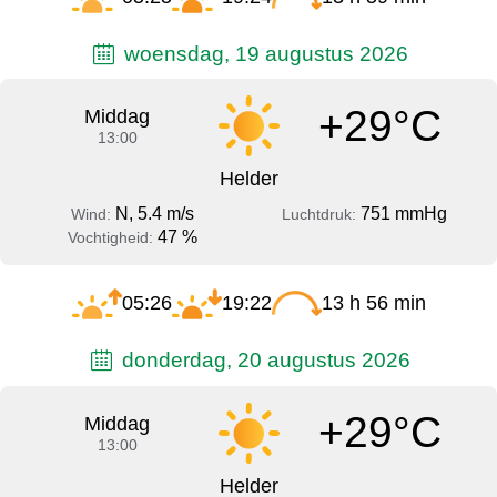
woensdag, 19 augustus 2026
+29°C
Middag
13:00
Helder
N, 5.4 m/s
751 mmHg
Wind:
Luchtdruk:
47 %
Vochtigheid:
05:26
19:22
13 h 56 min
donderdag, 20 augustus 2026
+29°C
Middag
13:00
Helder