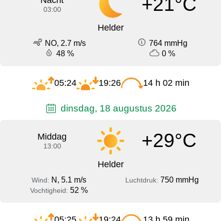
+21°C
Nacht
03:00
Helder
NO, 2.7 m/s
764 mmHg
48 %
0 %
05:24
19:26
14 h 02 min
dinsdag, 18 augustus 2026
+29°C
Middag
13:00
Helder
N, 5.1 m/s
750 mmHg
Wind:
Luchtdruk:
52 %
Vochtigheid:
05:25
19:24
13 h 59 min