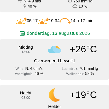
N, 4.9 m/s
760 mmHg
48 %
10 %
05:17
19:34
14 h 17 min
donderdag, 13 augustus 2026
+26°C
Middag
13:00
Overwegend bewolkt
N, 4.6 m/s
761 mmHg
Wind:
Luchtdruk:
46 %
58 %
Vochtigheid:
Wolkendek:
+19°C
Nacht
03:00
Helder