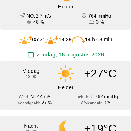
Helder
NO, 2.7 m/s
764 mmHg
48 %
0 %
05:21
19:29
14 h 08 min
zondag, 16 augustus 2026
+27°C
Middag
13:00
Helder
N, 2.4 m/s
762 mmHg
Wind:
Luchtdruk:
27 %
0 %
Vochtigheid:
Wolkendek:
+19°C
Nacht