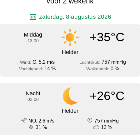
voor 2 wekenk
zaterdag, 8 augustus 2026
+35°C
Middag
13:00
Helder
O, 5.2 m/s
757 mmHg
Wind:
Luchtdruk:
14 %
0 %
Vochtigheid:
Wolkendek:
+26°C
Nacht
03:00
Helder
NO, 2.6 m/s
757 mmHg
31 %
13 %