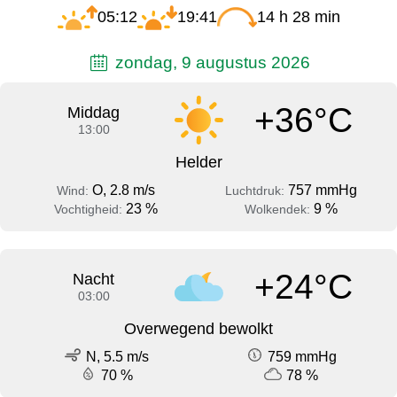
05:12
19:41
14 h 28 min
zondag, 9 augustus 2026
+36°C
Middag
13:00
Helder
O, 2.8 m/s
757 mmHg
Wind:
Luchtdruk:
23 %
9 %
Vochtigheid:
Wolkendek:
+24°C
Nacht
03:00
Overwegend bewolkt
N, 5.5 m/s
759 mmHg
70 %
78 %