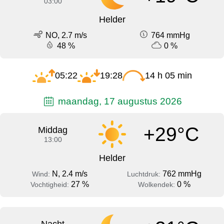
03:00
Helder
NO, 2.7 m/s
764 mmHg
48 %
0 %
05:22
19:28
14 h 05 min
maandag, 17 augustus 2026
+29°C
Middag
13:00
Helder
N, 2.4 m/s
762 mmHg
Wind:
Luchtdruk:
27 %
0 %
Vochtigheid:
Wolkendek: