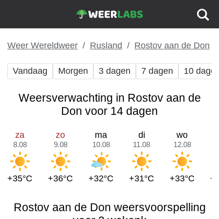
Weer Wereldweer
Rusland
Rostov aan de Don
Vandaag
Morgen
3 dagen
7 dagen
10 dage
Weersverwachting in Rostov aan de
Don voor 14 dagen
za
zo
ma
di
wo
8.08
9.08
10.08
11.08
12.08
1
+35°C
+36°C
+32°C
+31°C
+33°C
+
Rostov aan de Don weersvoorspelling