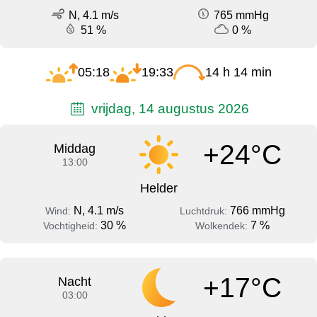
N, 4.1 m/s
765 mmHg
51 %
0 %
05:18
19:33
14 h 14 min
vrijdag, 14 augustus 2026
+24°C
Middag
13:00
Helder
N, 4.1 m/s
766 mmHg
Wind:
Luchtdruk:
30 %
7 %
Vochtigheid:
Wolkendek:
+17°C
Nacht
03:00