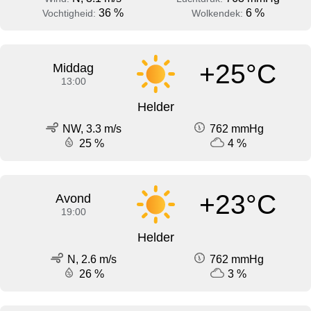
36 %
6 %
Vochtigheid:
Wolkendek:
+25°C
Middag
13:00
Helder
NW, 3.3 m/s
762 mmHg
25 %
4 %
+23°C
Avond
19:00
Helder
N, 2.6 m/s
762 mmHg
26 %
3 %