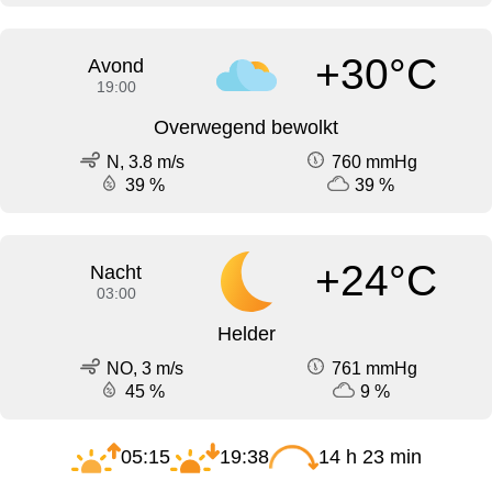
+30°C
Avond
19:00
Overwegend bewolkt
N, 3.8 m/s
760 mmHg
39 %
39 %
+24°C
Nacht
03:00
Helder
NO, 3 m/s
761 mmHg
45 %
9 %
05:15
19:38
14 h 23 min