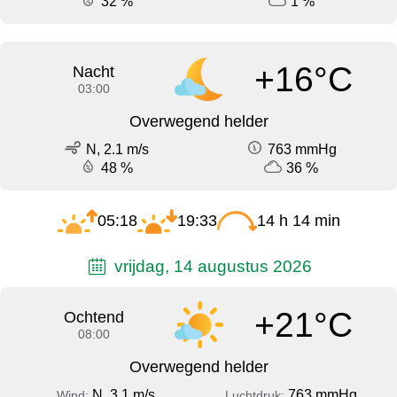
32 %
1 %
+16°C
Nacht
03:00
Overwegend helder
N, 2.1 m/s
763 mmHg
48 %
36 %
05:18
19:33
14 h 14 min
vrijdag, 14 augustus 2026
+21°C
Ochtend
08:00
Overwegend helder
N, 3.1 m/s
763 mmHg
Wind:
Luchtdruk: