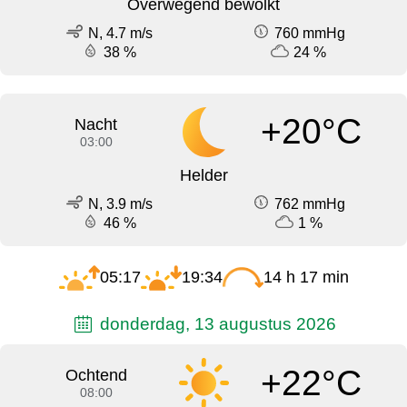
Overwegend bewolkt
N, 4.7 m/s
760 mmHg
38 %
24 %
+20°C
Nacht
03:00
Helder
N, 3.9 m/s
762 mmHg
46 %
1 %
05:17
19:34
14 h 17 min
donderdag, 13 augustus 2026
+22°C
Ochtend
08:00