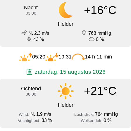
+16°C
Nacht
03:00
Helder
N, 2.3 m/s
763 mmHg
43 %
0 %
05:20
19:31
14 h 11 min
zaterdag, 15 augustus 2026
+21°C
Ochtend
08:00
Helder
N, 1.9 m/s
764 mmHg
Wind:
Luchtdruk:
33 %
0 %
Vochtigheid:
Wolkendek: