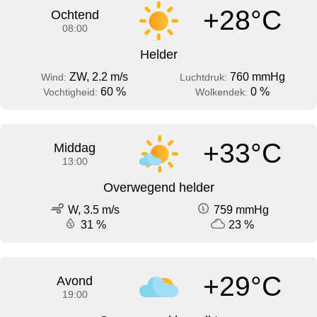
+28°C
Ochtend
08:00
Helder
ZW, 2.2 m/s
760 mmHg
Wind:
Luchtdruk:
60 %
0 %
Vochtigheid:
Wolkendek:
+33°C
Middag
13:00
Overwegend helder
W, 3.5 m/s
759 mmHg
31 %
23 %
+29°C
Avond
19:00