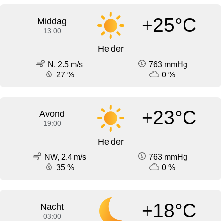
+25°C
Middag
13:00
Helder
N, 2.5 m/s
763 mmHg
27 %
0 %
+23°C
Avond
19:00
Helder
NW, 2.4 m/s
763 mmHg
35 %
0 %
+18°C
Nacht
03:00