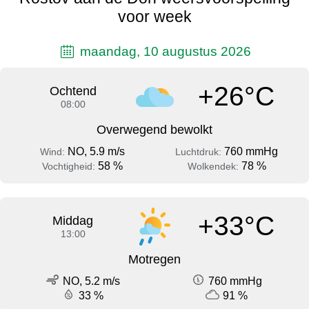
voor week
maandag, 10 augustus 2026
+26°C
Ochtend
08:00
Overwegend bewolkt
NO, 5.9 m/s
760 mmHg
Wind:
Luchtdruk:
58 %
78 %
Vochtigheid:
Wolkendek:
+33°C
Middag
13:00
Motregen
NO, 5.2 m/s
760 mmHg
33 %
91 %