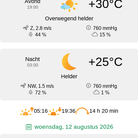
+30°C
Avond
19:00
Overwegend helder
Z, 2.8 m/s
760 mmHg
44 %
15 %
+25°C
Nacht
03:00
Helder
NW, 1.5 m/s
760 mmHg
72 %
1 %
05:16
19:36
14 h 20 min
woensdag, 12 augustus 2026