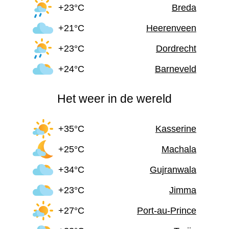
+23°C
Breda
+21°C
Heerenveen
+23°C
Dordrecht
+24°C
Barneveld
Het weer in de wereld
+35°C
Kasserine
+25°C
Machala
+34°C
Gujranwala
+23°C
Jimma
+27°C
Port-au-Prince