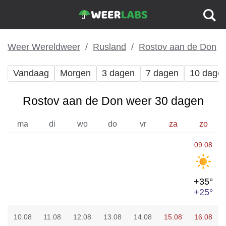
Weer Wereldweer
Rusland
Rostov aan de Don
Vandaag
Morgen
3 dagen
7 dagen
10 dage
Rostov aan de Don weer 30 dagen
ma
di
wo
do
vr
za
zo
09.08
+35°
+25°
10.08
11.08
12.08
13.08
14.08
15.08
16.08