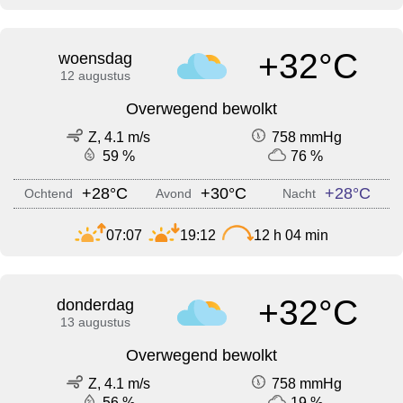
+32°C
woensdag
12 augustus
Overwegend bewolkt
Z, 4.1 m/s
758 mmHg
59 %
76 %
+28°C
+30°C
+28°C
Ochtend
Avond
Nacht
07:07
19:12
12 h 04 min
+32°C
donderdag
13 augustus
Overwegend bewolkt
Z, 4.1 m/s
758 mmHg
56 %
19 %