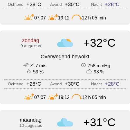
+28°C
+30°C
+28°C
Ochtend
Avond
Nacht
07:07
19:12
12 h 05 min
+32°C
zondag
9 augustus
Overwegend bewolkt
Z, 7 m/s
758 mmHg
59 %
93 %
+28°C
+30°C
+28°C
Ochtend
Avond
Nacht
07:07
19:12
12 h 05 min
+31°C
maandag
10 augustus