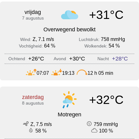
+31°C
vrijdag
7 augustus
Overwegend bewolkt
Z, 7.1 m/s
758 mmHg
Wind:
Luchtdruk:
64 %
54 %
Vochtigheid:
Wolkendek:
+26°C
+30°C
+28°C
Ochtend
Avond
Nacht
07:07
19:13
12 h 05 min
+32°C
zaterdag
8 augustus
Motregen
Z, 7.5 m/s
759 mmHg
58 %
100 %