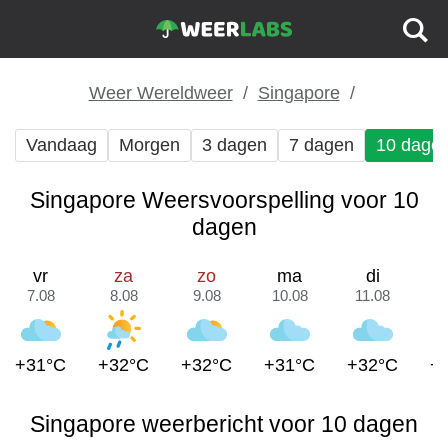
Weer Wereldweer
Singapore
Vandaag
Morgen
3 dagen
7 dagen
10 dage
Singapore Weersvoorspelling voor 10
dagen
vr
za
zo
ma
di
7.08
8.08
9.08
10.08
11.08
1
+31°C
+32°C
+32°C
+31°C
+32°C
+
Singapore weerbericht voor 10 dagen