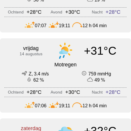
+28°C
+30°C
+28°C
Ochtend
Avond
Nacht
07:07
19:11
12 h 04 min
+31°C
vrijdag
14 augustus
Motregen
Z, 3.4 m/s
759 mmHg
62 %
49 %
+28°C
+30°C
+28°C
Ochtend
Avond
Nacht
07:06
19:11
12 h 04 min
+32°C
zaterdag