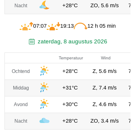
+28°C
ZO, 5.6 m/s
75
Nacht
07:07
19:13
12 h 05 min
zaterdag, 8 augustus 2026
Temperatuur
Wind
+28°C
Z, 5.6 m/s
75
Ochtend
+31°C
Z, 7.4 m/s
75
Middag
+30°C
Z, 4.6 m/s
75
Avond
+28°C
ZO, 3.4 m/s
75
Nacht