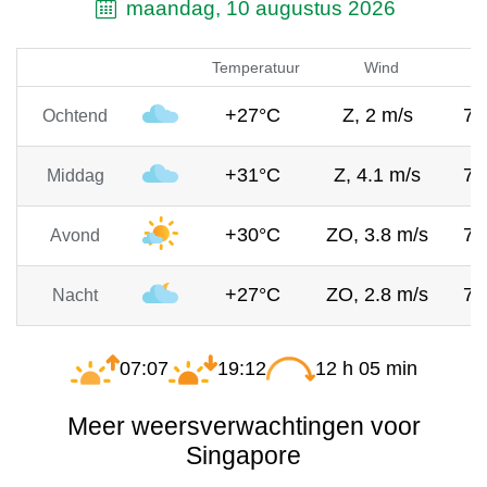
maandag, 10 augustus 2026
Temperatuur
Wind
+27°C
Z, 2 m/s
75
Ochtend
+31°C
Z, 4.1 m/s
75
Middag
+30°C
ZO, 3.8 m/s
75
Avond
+27°C
ZO, 2.8 m/s
75
Nacht
07:07
19:12
12 h 05 min
Meer weersverwachtingen voor
Singapore