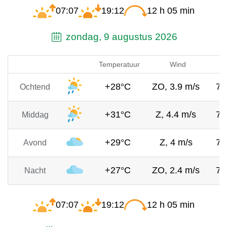
07:07
19:12
12 h 05 min
zondag, 9 augustus 2026
Temperatuur
Wind
+28°C
ZO, 3.9 m/s
75
Ochtend
+31°C
Z, 4.4 m/s
75
Middag
+29°C
Z, 4 m/s
75
Avond
+27°C
ZO, 2.4 m/s
75
Nacht
07:07
19:12
12 h 05 min