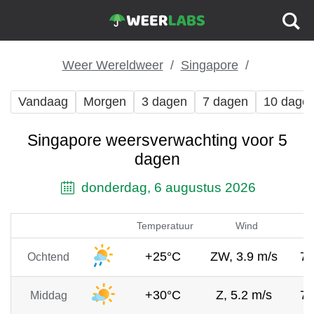
Weer Wereldweer
Singapore
Vandaag
Morgen
3 dagen
7 dagen
10 dage
Singapore weersverwachting voor 5
dagen
donderdag, 6 augustus 2026
Temperatuur
Wind
+25°C
ZW, 3.9 m/s
7
Ochtend
+30°C
Z, 5.2 m/s
7
Middag