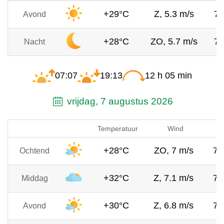
+29°C
Z, 5.3 m/s
7
Avond
+28°C
ZO, 5.7 m/s
7
Nacht
07:07
19:13
12 h 05 min
vrijdag, 7 augustus 2026
Temperatuur
Wind
+28°C
ZO, 7 m/s
75
Ochtend
+32°C
Z, 7.1 m/s
75
Middag
+30°C
Z, 6.8 m/s
75
Avond