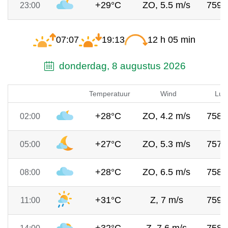
+29°C
ZO, 5.5 m/s
759
23:00
07:07
19:13
12 h 05 min
donderdag, 8 augustus 2026
Temperatuur
Wind
Luc
+28°C
ZO, 4.2 m/s
758
02:00
+27°C
ZO, 5.3 m/s
757
05:00
+28°C
ZO, 6.5 m/s
758
08:00
+31°C
Z, 7 m/s
759
11:00