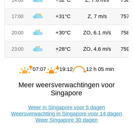
+32°C
Z, 7.6 m/s
758
14:00
+31°C
Z, 7 m/s
757
17:00
+30°C
ZO, 6.1 m/s
758
20:00
+28°C
ZO, 4.6 m/s
759
23:00
07:07
19:12
12 h 05 min
Meer weersverwachtingen voor
Singapore
Weer in Singapore voor 5 dagen
Weersverwachting in Singapore voor 14 dagen
Weer Singapore 30 dagen