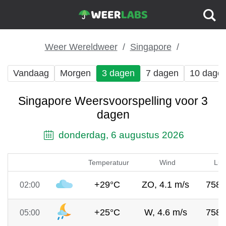
Weer Wereldweer
Singapore
Vandaag
Morgen
3 dagen
7 dagen
10 dage
Singapore Weersvoorspelling voor 3
dagen
donderdag, 6 augustus 2026
Temperatuur
Wind
Luc
+29°C
ZO, 4.1 m/s
758
02:00
+25°C
W, 4.6 m/s
758
05:00