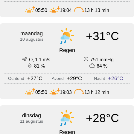
05:50
19:04
13 h 13 min
+31°C
maandag
10 augustus
Regen
O, 1.1 m/s
751 mmHg
81 %
64 %
+27°C
+29°C
+26°C
Ochtend
Avond
Nacht
05:50
19:03
13 h 12 min
+28°C
dinsdag
11 augustus
Regen