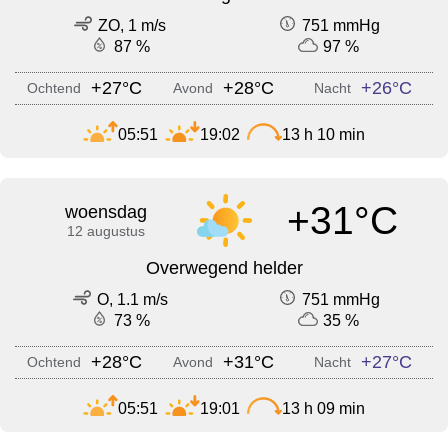
ZO, 1 m/s
751 mmHg
87 %
97 %
+27°C
+28°C
+26°C
Ochtend
Avond
Nacht
05:51
19:02
13 h 10 min
+31°C
woensdag
12 augustus
Overwegend helder
O, 1.1 m/s
751 mmHg
73 %
35 %
+28°C
+31°C
+27°C
Ochtend
Avond
Nacht
05:51
19:01
13 h 09 min