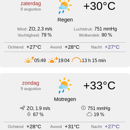
+30°C
zaterdag
8 augustus
Regen
ZO, 2.3 m/s
751 mmHg
Wind:
Luchtdruk:
79 %
90 %
Vochtigheid:
Wolkendek:
+27°C
+28°C
+27°C
Ochtend
Avond
Nacht
05:49
19:04
13 h 15 min
+33°C
zondag
9 augustus
Motregen
ZO, 1.9 m/s
751 mmHg
67 %
19 %
+28°C
+31°C
+27°C
Ochtend
Avond
Nacht