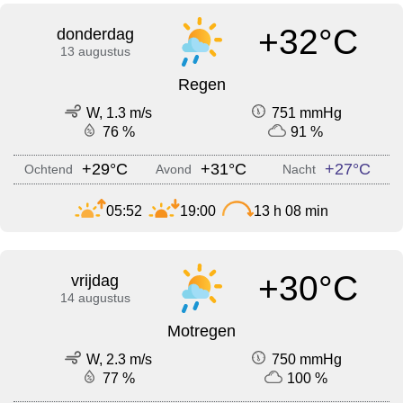
+32°C
donderdag
13 augustus
Regen
W, 1.3 m/s
751 mmHg
76 %
91 %
+29°C
+31°C
+27°C
Ochtend
Avond
Nacht
05:52
19:00
13 h 08 min
+30°C
vrijdag
14 augustus
Motregen
W, 2.3 m/s
750 mmHg
77 %
100 %