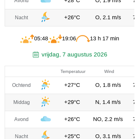
+28°C
O, 1.9 m/s
7
Avond
+26°C
O, 2.1 m/s
7
Nacht
05:48
19:06
13 h 17 min
vrijdag, 7 augustus 2026
Temperatuur
Wind
+27°C
O, 1.8 m/s
7
Ochtend
+29°C
N, 1.4 m/s
7
Middag
+26°C
NO, 2.2 m/s
7
Avond
+25°C
O, 3.1 m/s
7
Nacht