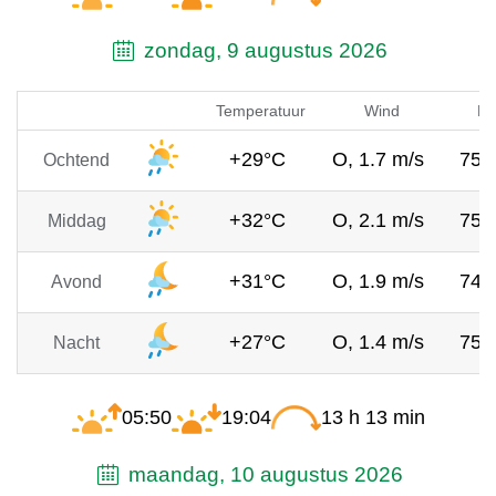
zondag, 9 augustus 2026
Temperatuur
Wind
Lu
+29°C
O, 1.7 m/s
752
Ochtend
+32°C
O, 2.1 m/s
750
Middag
+31°C
O, 1.9 m/s
749
Avond
+27°C
O, 1.4 m/s
751
Nacht
05:50
19:04
13 h 13 min
maandag, 10 augustus 2026