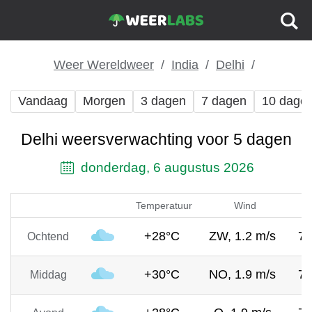
Weer Wereldweer
India
Delhi
Vandaag
Morgen
3 dagen
7 dagen
10 dage
Delhi weersverwachting voor 5 dagen
donderdag, 6 augustus 2026
Temperatuur
Wind
+28°C
ZW, 1.2 m/s
7
Ochtend
+30°C
NO, 1.9 m/s
7
Middag