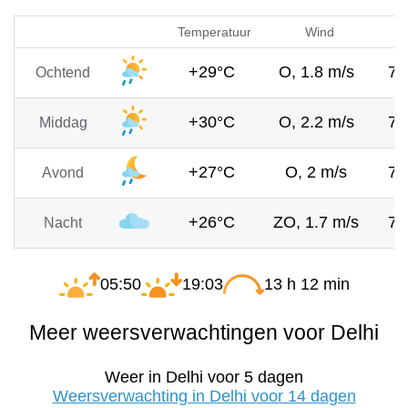
Temperatuur
Wind
+29°C
O, 1.8 m/s
75
Ochtend
+30°C
O, 2.2 m/s
75
Middag
+27°C
O, 2 m/s
75
Avond
+26°C
ZO, 1.7 m/s
75
Nacht
05:50
19:03
13 h 12 min
Meer weersverwachtingen voor Delhi
Weer in Delhi voor 5 dagen
Weersverwachting in Delhi voor 14 dagen