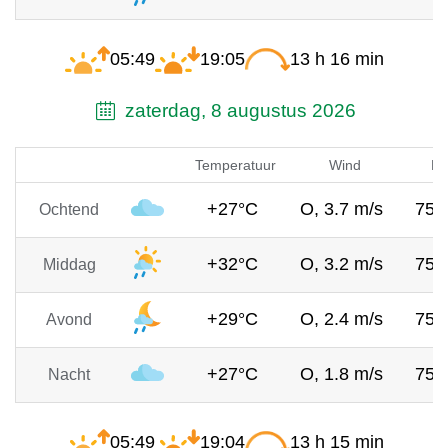
05:49
19:05
13 h 16 min
zaterdag, 8 augustus 2026
Temperatuur
Wind
Lu
+27°C
O, 3.7 m/s
752
Ochtend
+32°C
O, 3.2 m/s
751
Middag
+29°C
O, 2.4 m/s
750
Avond
+27°C
O, 1.8 m/s
752
Nacht
05:49
19:04
13 h 15 min