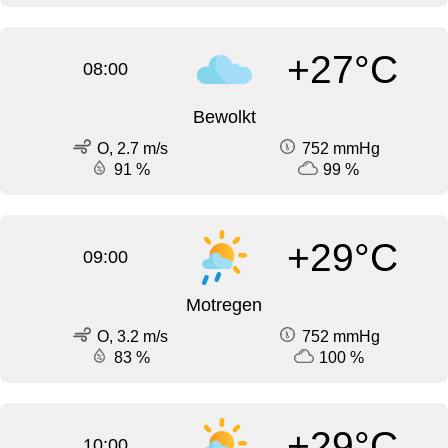
+27°C
08:00
Bewolkt
O, 2.7 m/s
752 mmHg
91 %
99 %
+29°C
09:00
Motregen
O, 3.2 m/s
752 mmHg
83 %
100 %
+29°C
10:00