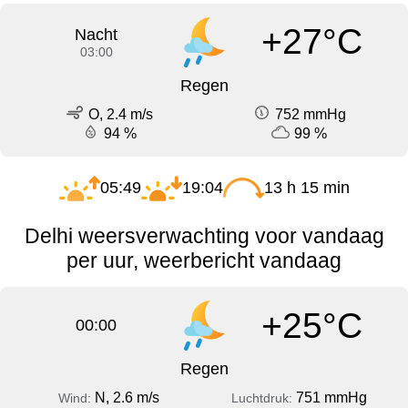
+27°C
Nacht
03:00
Regen
O, 2.4 m/s
752 mmHg
94 %
99 %
05:49
19:04
13 h 15 min
Delhi weersverwachting voor vandaag
per uur, weerbericht vandaag
+25°C
00:00
Regen
N, 2.6 m/s
751 mmHg
Wind:
Luchtdruk: