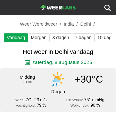
Weer Wereldweer
India
Delhi
Vandaag
Morgen
3 dagen
7 dagen
10 dage
Het weer in Delhi vandaag
zaterdag, 8 augustus 2026
+30°C
Middag
13:00
Regen
ZO, 2.3 m/s
751 mmHg
Wind:
Luchtdruk:
79 %
90 %
Vochtigheid:
Wolkendek: