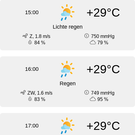
+29°C
15:00
Lichte regen
Z, 1.8 m/s
750 mmHg
84 %
79 %
+29°C
16:00
Regen
ZW, 1.6 m/s
749 mmHg
83 %
95 %
+29°C
17:00