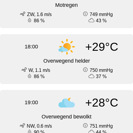
Motregen
ZW, 1.6 m/s
749 mmHg
86 %
43 %
+29°C
18:00
Overwegend helder
W, 1.1 m/s
750 mmHg
86 %
37 %
+28°C
19:00
Overwegend bewolkt
NW, 0.6 m/s
751 mmHg
90 %
44 %