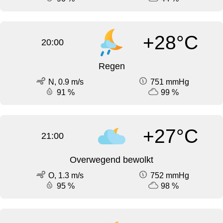
+28°C
20:00
Regen
N, 0.9 m/s
751 mmHg
91 %
99 %
+27°C
21:00
Overwegend bewolkt
O, 1.3 m/s
752 mmHg
95 %
98 %